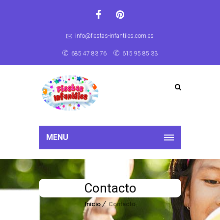
info@fiestas-infantiles.com.es
685 47 83 76
615 95 85 33
MENU
Contacto
Inicio
Contacto