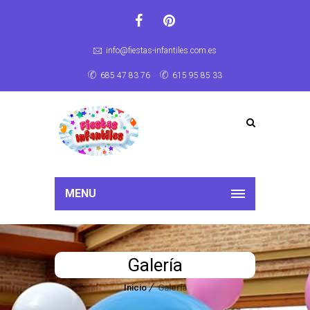
info@fiestas-infantiles.com.es
685 47 83 76
615 95 85 33
MENU
Galería
Inicio
Galería